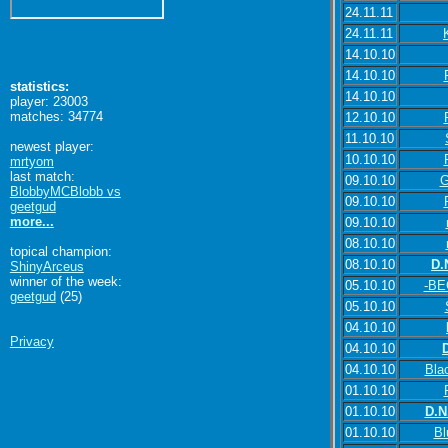
24.11.11
24.11.11
14.10.10
14.10.10
statistics:
14.10.10
player: 23003
matches: 34774
12.10.10
11.10.10
newest player:
10.10.10
mrtyom
last match:
09.10.10
G
BlobbyMCBlobb vs
09.10.10
geetgud
more...
09.10.10
08.10.10
topical champion:
08.10.10
D.
ShinyArceus
winner of the week:
05.10.10
-BE
geetgud
(25)
05.10.10
04.10.10
Privacy
04.10.10
04.10.10
Bla
01.10.10
01.10.10
D.N
01.10.10
Bl