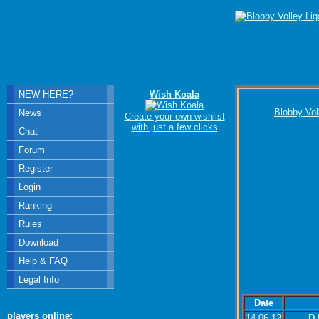
NEW HERE?
Wish Koala
Blobby Vol
News
Create your own wishlist
with just a few clicks
Chat
Forum
Register
Login
Ranking
Rules
Download
Help & FAQ
Legal Info
Date
players online:
14.06.12
D.