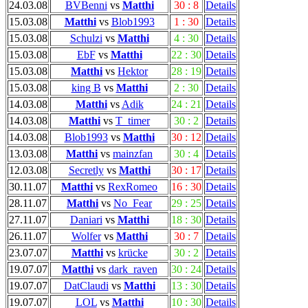
24.03.08
BVBenni
vs
Matthi
30 : 8
Details
15.03.08
Matthi
vs
Blob1993
1 : 30
Details
15.03.08
Schulzi
vs
Matthi
4 : 30
Details
15.03.08
EbF
vs
Matthi
22 : 30
Details
15.03.08
Matthi
vs
Hektor
28 : 19
Details
15.03.08
king B
vs
Matthi
2 : 30
Details
14.03.08
Matthi
vs
Adik
24 : 21
Details
14.03.08
Matthi
vs
T_timer
30 : 2
Details
14.03.08
Blob1993
vs
Matthi
30 : 12
Details
13.03.08
Matthi
vs
mainzfan
30 : 4
Details
12.03.08
Secretly
vs
Matthi
30 : 17
Details
30.11.07
Matthi
vs
RexRomeo
16 : 30
Details
28.11.07
Matthi
vs
No_Fear
29 : 25
Details
27.11.07
Daniari
vs
Matthi
18 : 30
Details
26.11.07
Wolfer
vs
Matthi
30 : 7
Details
23.07.07
Matthi
vs
krücke
30 : 2
Details
19.07.07
Matthi
vs
dark_raven
30 : 24
Details
19.07.07
DatClaudi
vs
Matthi
13 : 30
Details
19.07.07
LOL
vs
Matthi
10 : 30
Details