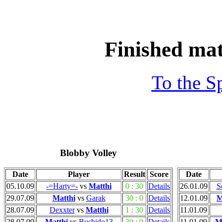
Finished ma
To the S
Blobby Volley
Date
Player
Result
Score
Date
05.10.09
-=Harty=-
vs
Matthi
0 : 30
Details
26.01.09
S
29.07.09
Matthi
vs
Garak
30 : 0
Details
12.01.09
M
28.07.09
Dexxter
vs
Matthi
1 : 30
Details
11.01.09
28.07.09
Matthi
vs
Bushido13
30 : 0
Details
11.01.09
M