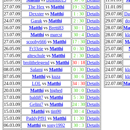
27.07.09
The Hex
vs
Matthi
19 : 32
Details
11.01.09
27.07.09
Dexxter
vs
Matthi
1 : 30
Details
29.07.08
Da
24.07.09
Garak
vs
Matthi
2 : 30
Details
29.07.08
do
16.07.09
Matthi
vs
Bretti83
30 : 1
Details
28.07.08
Mat
13.07.09
Matthi
vs
marcst
30 : 4
Details
28.07.08
kl
27.05.09
scooby666
vs
Matthi
17 : 30
Details
28.07.08
Ma
26.05.09
Fr33zie
vs
Matthi
0 : 30
Details
25.07.08
17.05.09
alteschule
vs
Matthi
2 : 30
Details
25.07.08
15.05.09
brolithelegend
vs
Matthi
30 : 18
Details
24.07.08
08.05.09
Salami
vs
Matthi
0 : 30
Details
24.07.08
kl
07.05.09
Matthi
vs
kuza
30 : 6
Details
23.07.08
kl
24.03.09
LOL
vs
Matthi
34 : 30
Details
22.07.08
Mat
20.03.09
Matthi
vs
highed
30 : 0
Details
17.03.09
baldi87
vs
Matthi
5 : 30
Details
15.03.09
Gelini7
vs
Matthi
24 : 30
Details
15.03.09
Matthi
vs
tim90
30 : 4
Details
15.03.09
PaddyPf91
vs
Matthi
1 : 30
Details
06.03.09
Matthi
vs
sony1992
30 : 3
Details