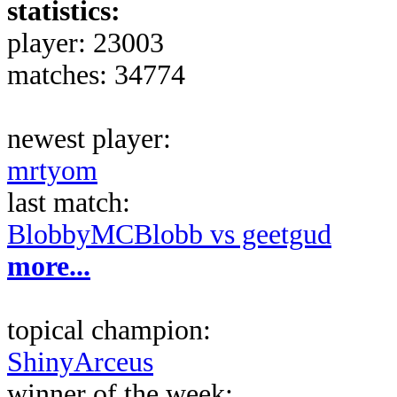
statistics:
player: 23003
matches: 34774
newest player:
mrtyom
last match:
BlobbyMCBlobb vs geetgud
more...
topical champion:
ShinyArceus
winner of the week: