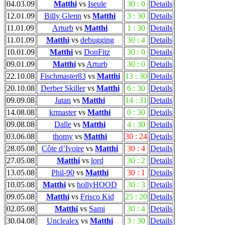
04.03.09
Matthi
vs
Iseule
30 : 0
Details
12.01.09
Billy Glenn
vs
Matthi
3 : 30
Details
11.01.09
Arturb
vs
Matthi
1 : 30
Details
11.01.09
Matthi
vs
debugging
30 : 4
Details
10.01.09
Matthi
vs
DonFitz
30 : 0
Details
09.01.09
Matthi
vs
Arturb
30 : 0
Details
22.10.08
Fischmaster83
vs
Matthi
13 : 30
Details
20.10.08
Derber Skiller
vs
Matthi
6 : 30
Details
09.09.08
Jatan
vs
Matthi
14 : 31
Details
14.08.08
krmaster
vs
Matthi
0 : 30
Details
09.08.08
Dalle
vs
Matthi
4 : 30
Details
03.06.08
thomy
vs
Matthi
30 : 24
Details
28.05.08
Côte d’Ivoire
vs
Matthi
30 : 4
Details
27.05.08
Matthi
vs
lord
30 : 2
Details
13.05.08
Phil-90
vs
Matthi
30 : 1
Details
10.05.08
Matthi
vs
hollyHOOD
30 : 3
Details
09.05.08
Matthi
vs
Frisco Kid
25 : 20
Details
02.05.08
Matthi
vs
Sami
30 : 4
Details
30.04.08
Unclealex
vs
Matthi
3 : 30
Details