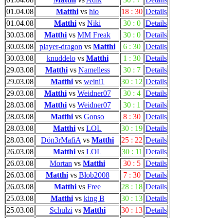
01.04.08
Matthi
vs
hio
18 : 30
Details
01.04.08
Matthi
vs
Niki
30 : 0
Details
30.03.08
Matthi
vs
MM Freak
30 : 0
Details
30.03.08
player-dragon
vs
Matthi
6 : 30
Details
30.03.08
knuddelo
vs
Matthi
1 : 30
Details
29.03.08
Matthi
vs
Namelless
30 : 7
Details
29.03.08
Matthi
vs
weini1
30 : 12
Details
29.03.08
Matthi
vs
Weidner07
30 : 4
Details
28.03.08
Matthi
vs
Weidner07
30 : 1
Details
28.03.08
Matthi
vs
Gonso
8 : 30
Details
28.03.08
Matthi
vs
LOL
30 : 19
Details
28.03.08
Dön3rMafiA
vs
Matthi
25 : 22
Details
26.03.08
Matthi
vs
LOL
30 : 11
Details
26.03.08
Mortan
vs
Matthi
30 : 5
Details
26.03.08
Matthi
vs
Blob2008
7 : 30
Details
26.03.08
Matthi
vs
Free
28 : 18
Details
25.03.08
Matthi
vs
king B
30 : 13
Details
25.03.08
Schulzi
vs
Matthi
30 : 13
Details