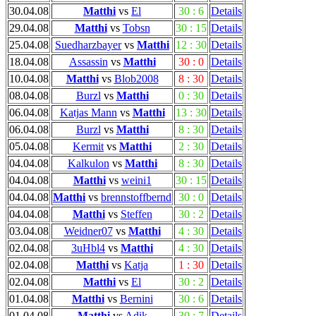
30.04.08
Matthi
vs
El
30 : 6
Details
29.04.08
Matthi
vs
Tobsn
30 : 15
Details
25.04.08
Suedharzbayer
vs
Matthi
12 : 30
Details
18.04.08
Assassin
vs
Matthi
30 : 0
Details
10.04.08
Matthi
vs
Blob2008
8 : 30
Details
08.04.08
Burzl
vs
Matthi
0 : 30
Details
06.04.08
Katjas Mann
vs
Matthi
13 : 30
Details
06.04.08
Burzl
vs
Matthi
8 : 30
Details
05.04.08
Kermit
vs
Matthi
2 : 30
Details
04.04.08
Kalkulon
vs
Matthi
8 : 30
Details
04.04.08
Matthi
vs
weini1
30 : 15
Details
04.04.08
Matthi
vs
brennstoffbernd
30 : 0
Details
04.04.08
Matthi
vs
Steffen
30 : 2
Details
03.04.08
Weidner07
vs
Matthi
4 : 30
Details
02.04.08
3uHbl4
vs
Matthi
4 : 30
Details
02.04.08
Matthi
vs
Katja
1 : 30
Details
02.04.08
Matthi
vs
El
30 : 2
Details
01.04.08
Matthi
vs
Bernini
30 : 6
Details
01.04.08
Matthi
vs
Adik
30 : 7
Details