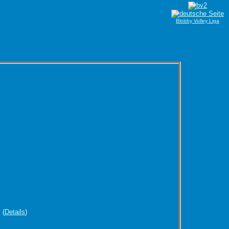
Blobby Volley Liga
r
(
Details
)