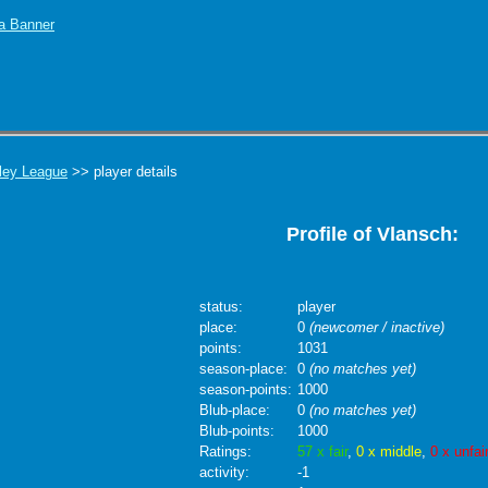
ley League
>> player details
Profile of Vlansch:
status:
player
place:
0
(newcomer / inactive)
points:
1031
season-place:
0
(no matches yet)
season-points:
1000
Blub-place:
0
(no matches yet)
Blub-points:
1000
Ratings:
57 x fair
,
0 x middle
,
0 x unfai
activity:
-1