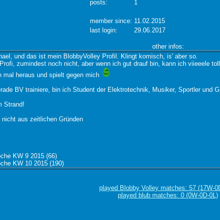
posts:
1
member since:
11.02.2015
last login:
29.06.2017
other infos:
hael, und das ist mein BlobbyVolley Profil. Klingt komisch, is' aber so.
 Profi, zumindest noch nicht, aber wenn ich gut drauf bin, kann ich viieeele t
h mal heraus und spielt gegen mich
rade BV trainiere, bin ich Student der Elektrotechnik, Musiker, Sportler und 
m Strand!
er nicht aus zeitlichen Gründen
oche KW 9 2015 (66)
oche KW 10 2015 (190)
played Blobby Volley matches: 57 (17W-0
played blub matches: 0 (0W-0D-0L)