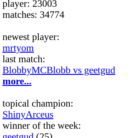
player: 23003
matches: 34774
newest player:
mrtyom
last match:
BlobbyMCBlobb vs geetgud
more...
topical champion:
ShinyArceus
winner of the week:
geetgud
(25)